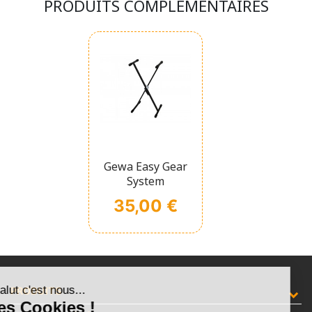
PRODUITS COMPLÉMENTAIRES
Gewa Easy Gear
System
Prix
35,00 €
Salut c'est nous...
PRODUITS
les Cookies !