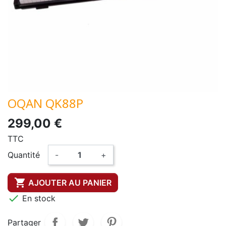
OQAN QK88P
299,00 €
TTC
Quantité
-
+

AJOUTER AU PANIER

En stock
Partager