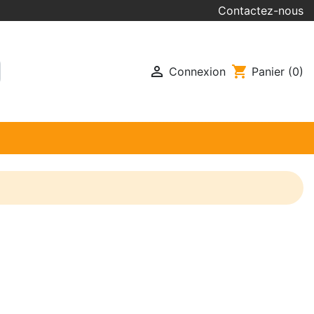
Contactez-nous

shopping_cart
Connexion
Panier
(0)