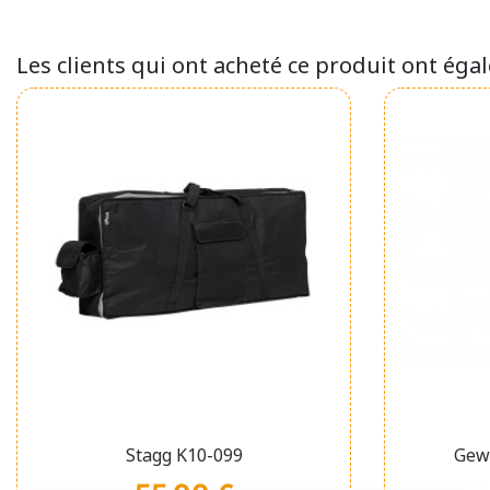
Les clients qui ont acheté ce produit ont éga
Affichage rapide


Stagg K10-099
Gew
Prix