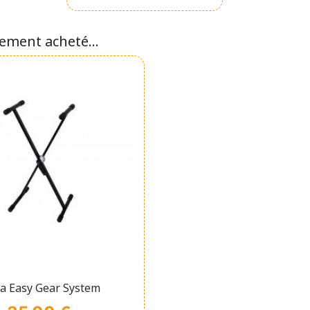
lement acheté...
Affichage rapide
a Easy Gear System
Prix