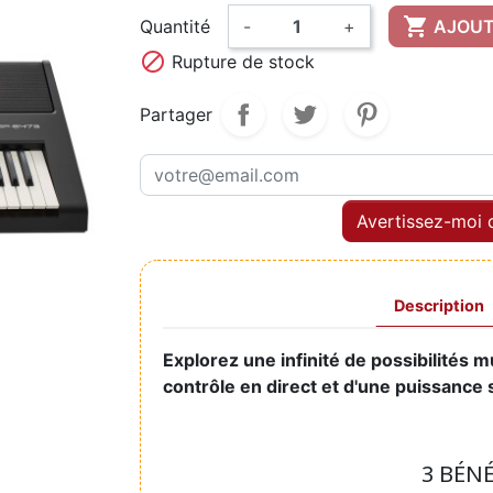

Quantité
-
+
AJOUT

Rupture de stock
Partager
Avertissez-moi q
Description
Explorez une infinité de possibilités m
contrôle en direct et d'une puissance 
3 BÉN