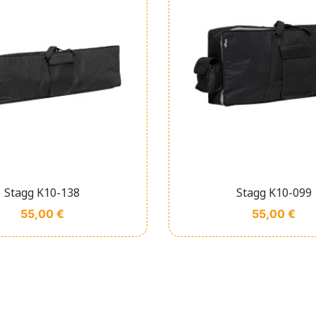
Affichage rapide
Affichage rapi


Stagg K10-138
Stagg K10-099
Prix
Prix
55,00 €
55,00 €