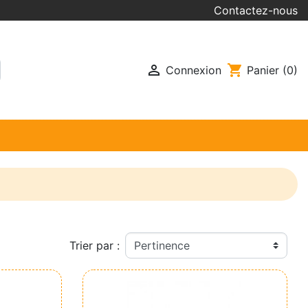
Contactez-nous

shopping_cart
Connexion
Panier
(0)
Trier par :