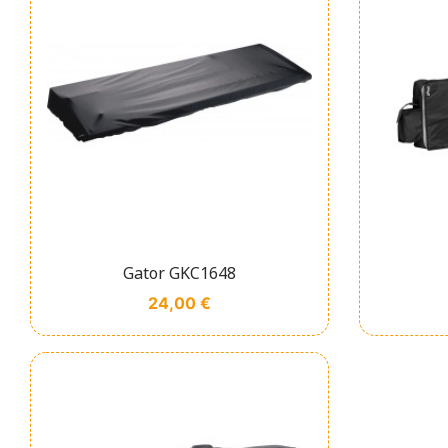
Affichage rapide

Gator GKC1648
Prix
24,00 €