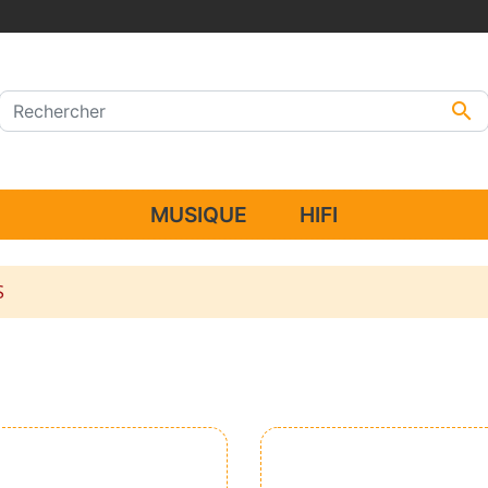

MUSIQUE
HIFI
S