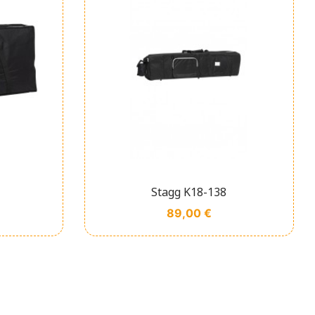
de
Affichage rapide

Stagg K18-138
Prix
89,00 €