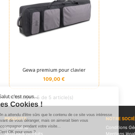
Affichage rapide

Gewa premium pour clavier
Prix
109,00 €
Salut c'est nous...
Affichage 1-5 de 5 article(s)
les Cookies !
On a attendu d'être sûrs que le contenu de ce site vous intéresse
PRODUITS
NOTRE SOCI
avant de vous déranger, mais on aimerait bien vous
accompagner pendant votre visite...
Promotions
Conditions Gé
C'est OK pour vous ?
Nouveaux produits
Mentions léga