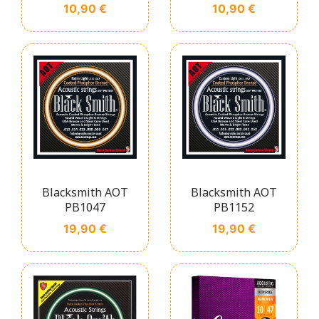
Prix
Prix
10,90 €
10,90 €
Blacksmith AOT
Blacksmith AOT
PB1047
PB1152
Prix
Prix
19,90 €
19,90 €