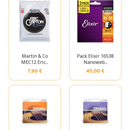
Martin & Co
Pack Elixir 16538
MEC12 Eric...
Nanoweb...
Prix
Prix
7,90 €
45,00 €