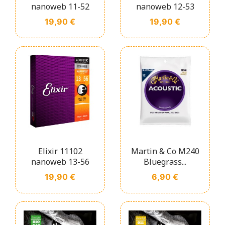
nanoweb 11-52
nanoweb 12-53
Prix
Prix
19,90 €
19,90 €
Elixir 11102
Martin & Co M240
nanoweb 13-56
Bluegrass...
Prix
Prix
19,90 €
6,90 €