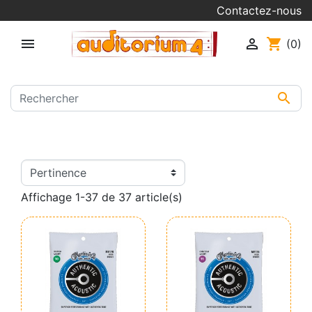
Contactez-nous


shopping_cart
(0)

Affichage 1-37 de 37 article(s)