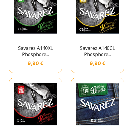
Savarez A140XL
Savarez A140CL
Phosphore...
Phosphore...
Prix
Prix
9,90 €
9,90 €