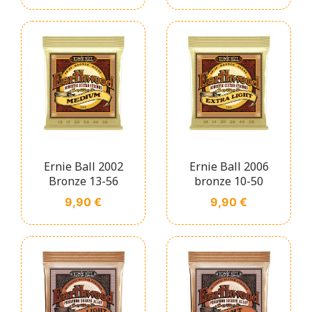
Ernie Ball 2002
Ernie Ball 2006
Bronze 13-56
bronze 10-50
Prix
Prix
9,90 €
9,90 €