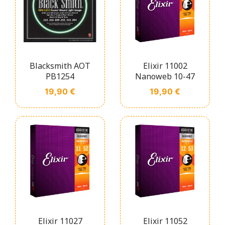
Blacksmith AOT
Elixir 11002
PB1254
Nanoweb 10-47
Prix
Prix
19,90 €
19,90 €
Elixir 11027
Elixir 11052