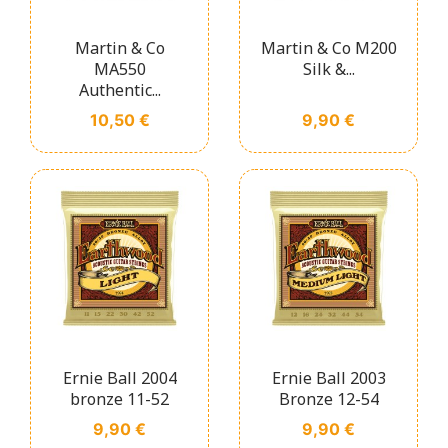
Martin & Co
Martin & Co M200
MA550
Silk &...
Authentic...
Prix
Prix
10,50 €
9,90 €
Ernie Ball 2004
Ernie Ball 2003
bronze 11-52
Bronze 12-54
Prix
Prix
9,90 €
9,90 €