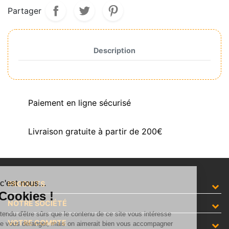
Partager
Description
Paiement en ligne sécurisé
Livraison gratuite à partir de 200€
Salut c'est nous...
PRODUITS
les Cookies !
NOTRE SOCIÉTÉ
On a attendu d'être sûrs que le contenu de ce site vous intéresse
VOTRE COMPTE
avant de vous déranger, mais on aimerait bien vous accompagner