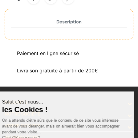
Description
Paiement en ligne sécurisé
Livraison gratuite à partir de 200€
Salut c'est nous...
PRODUITS
les Cookies !
NOTRE SOCIÉTÉ
On a attendu d'être sûrs que le contenu de ce site vous intéresse
VOTRE COMPTE
avant de vous déranger, mais on aimerait bien vous accompagner
pendant votre visite...
INFORMATIONS
C'est OK pour vous ?