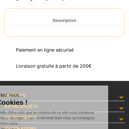
Description
Paiement en ligne sécurisé
Livraison gratuite à partir de 200€
Salut c'est nous...
PRODUITS
les Cookies !
NOTRE SOCIÉTÉ
On a attendu d'être sûrs que le contenu de ce site vous intéresse
VOTRE COMPTE
avant de vous déranger, mais on aimerait bien vous accompagner
pendant votre visite...
INFORMATIONS
C'est OK pour vous ?