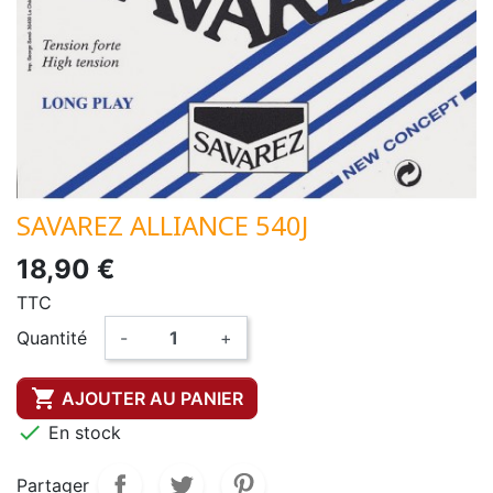
SAVAREZ ALLIANCE 540J
18,90 €
TTC
Quantité
-
+

AJOUTER AU PANIER

En stock
Partager