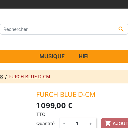

MUSIQUE
HIFI
FURCH BLUE D-CM
S
FURCH BLUE D-CM
1 099,00 €
TTC

Quantité
-
+
AJOUT