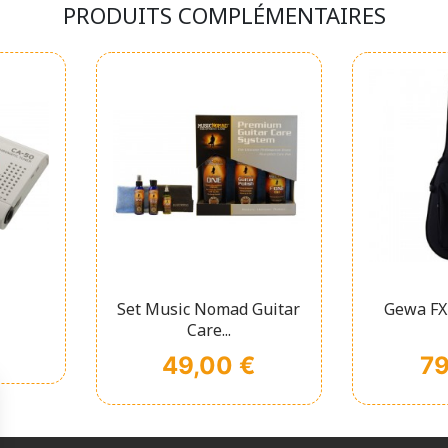
PRODUITS COMPLÉMENTAIRES
pide
Affichage rapide
Affi


Set Music Nomad Guitar
Gewa FX
Care...
Prix
Pri
49,00 €
79