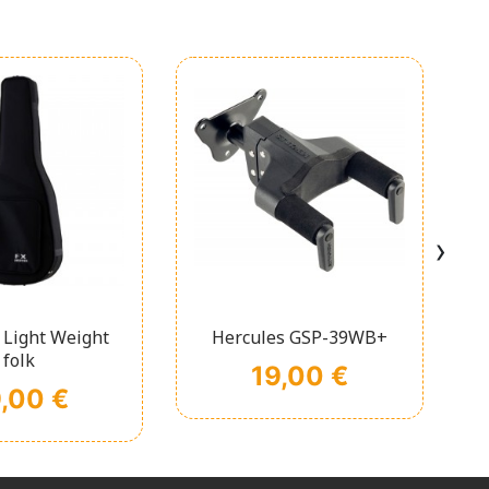
›
chage rapide
Affichage rapide

 Light Weight
Hercules GSP-39WB+
folk
Prix
19,00 €
x
,00 €