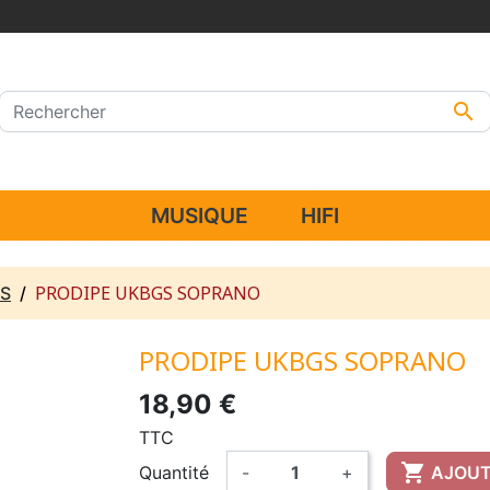

MUSIQUE
HIFI
PRODIPE UKBGS SOPRANO
ES
PRODIPE UKBGS SOPRANO
18,90 €
TTC

Quantité
-
+
AJOUT