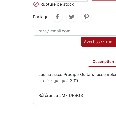

Rupture de stock
Partager
Avertissez-moi q
Description
Les housses Prodipe Guitars rassemblent
ukulélé (jusqu'à 23").
Référence
JMF UKBGS