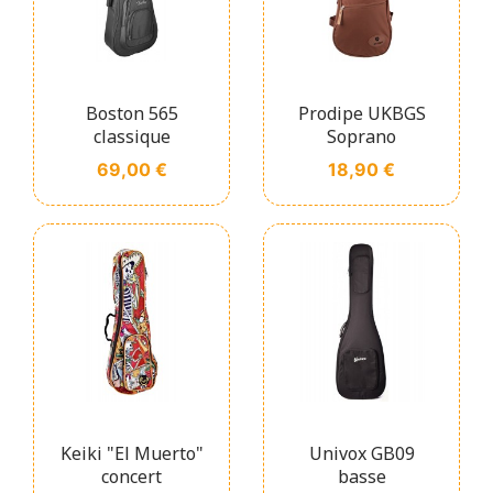
Boston 565
Prodipe UKBGS
classique
Soprano
Prix
Prix
69,00 €
18,90 €
Keiki "El Muerto"
Univox GB09
concert
basse