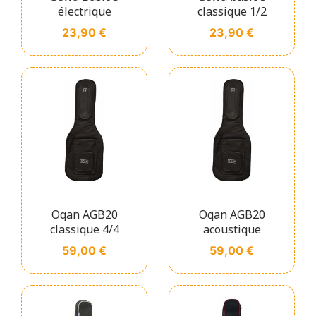
électrique
classique 1/2
Prix
Prix
23,90 €
23,90 €
Oqan AGB20
Oqan AGB20
classique 4/4
acoustique
Prix
Prix
59,00 €
59,00 €