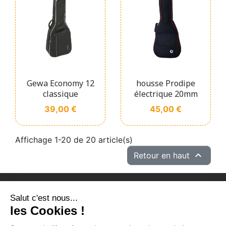
Gewa Economy 12
housse Prodipe
classique
électrique 20mm
Prix
Prix
39,00 €
45,00 €
Affichage 1-20 de 20 article(s)

Retour en haut
Salut c'est nous...
PRODUITS
les Cookies !
NOTRE SOCIÉTÉ