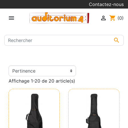
Contactez-nous


shopping_cart
(0)

Affichage 1-20 de 20 article(s)