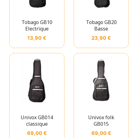
Tobago GB10
Tobago GB20
Electrique
Basse
Prix
Prix
13,90 €
23,90 €
Univox GB014
Univox folk
classique
GB015
Prix
Prix
69,00 €
69,00 €