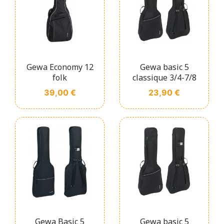
Gewa Economy 12
Gewa basic 5
folk
classique 3/4-7/8
Prix
Prix
39,00 €
23,90 €
Gewa Basic 5
Gewa basic 5