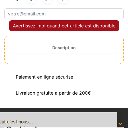
Avertissez-moi quand cet article est disponible
Description
Paiement en ligne sécurisé
Livraison gratuite à partir de 200€
Salut c'est nous...
PRODUITS