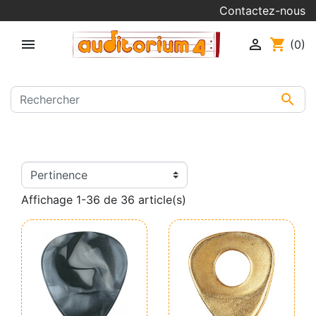
Contactez-nous


shopping_cart
(0)

Affichage 1-36 de 36 article(s)