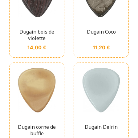
Dugain bois de
Dugain Coco
violette
Prix
Prix
14,00 €
11,20 €
Dugain corne de
Dugain Delrin
buffle