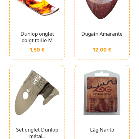
Dunlop onglet
Dugain Amarante
doigt taille M
Prix
Prix
1,50 €
12,00 €
Set onglet Dunlop
Lâg Nanto
métal...