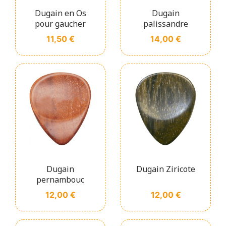
Dugain en Os
Dugain
pour gaucher
palissandre
Prix
Prix
11,50 €
14,00 €
Dugain
Dugain Ziricote
pernambouc
Prix
Prix
12,00 €
12,00 €