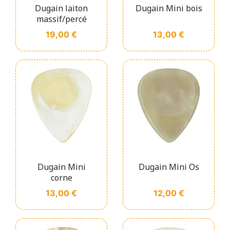
Dugain laiton
Dugain Mini bois
massif/percé
Prix
Prix
19,00 €
13,00 €
Dugain Mini
Dugain Mini Os
corne
Prix
Prix
13,00 €
12,00 €