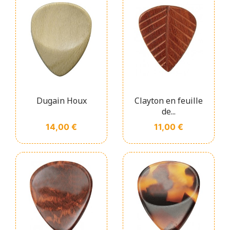
Dugain Houx
Clayton en feuille
de...
Prix
Prix
14,00 €
11,00 €