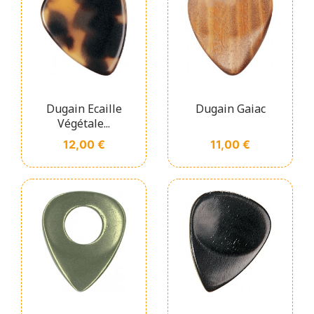
Dugain Ecaille
Dugain Gaiac
Végétale...
Prix
Prix
12,00 €
11,00 €