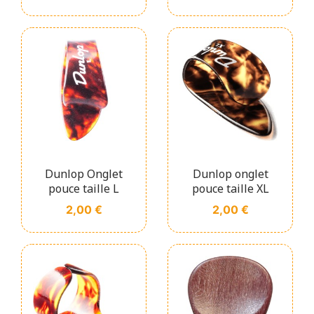
Dunlop Onglet
Dunlop onglet
pouce taille L
pouce taille XL
Prix
Prix
2,00 €
2,00 €