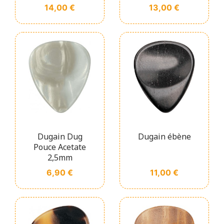
Prix
Prix
14,00 €
13,00 €
Dugain Dug
Dugain ébène
Pouce Acetate
2,5mm
Prix
Prix
6,90 €
11,00 €