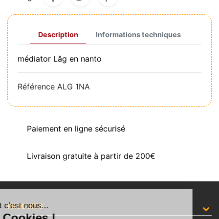
Description
Informations techniques
médiator Lâg en nanto
Référence
ALG 1NA
Paiement en ligne sécurisé
Livraison gratuite à partir de 200€
Salut c'est nous...
PRODUITS
les Cookies !