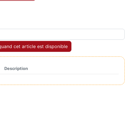
uand cet article est disponible
Description