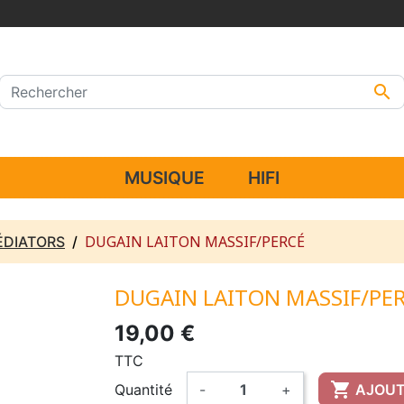

MUSIQUE
HIFI
DUGAIN LAITON MASSIF/PERCÉ
ÉDIATORS
DUGAIN LAITON MASSIF/PE
19,00 €
TTC

Quantité
-
+
AJOUT