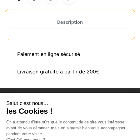
Description
Paiement en ligne sécurisé
Livraison gratuite à partir de 200€
Salut c'est nous...
PRODUITS
les Cookies !
NOTRE SOCIÉTÉ
On a attendu d'être sûrs que le contenu de ce site vous intéresse
VOTRE COMPTE
avant de vous déranger, mais on aimerait bien vous accompagner
pendant votre visite...
INFORMATIONS
C'est OK pour vous ?