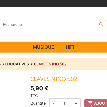

MUSIQUE
HIFI
CLAVES NINO 502
NS ÉDUCATIVES
CLAVES NINO 502
5,90 €
TTC

Quantité
-
+
AJOUT