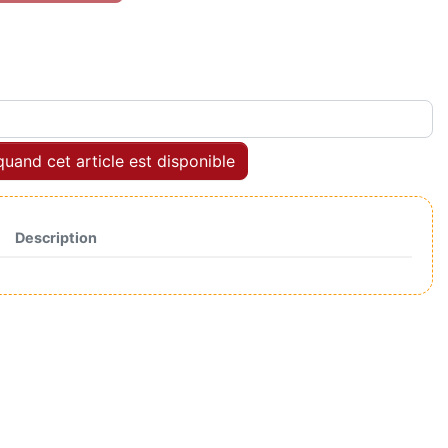
uand cet article est disponible
Description