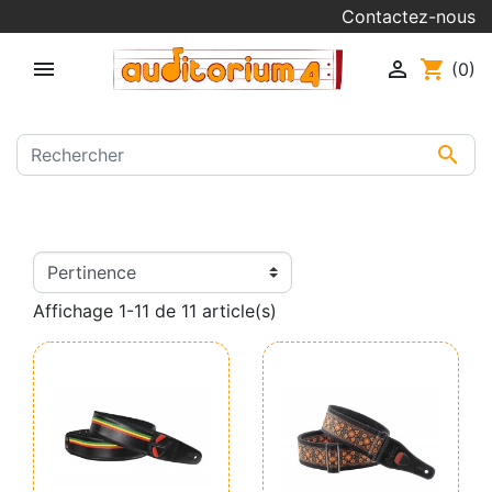
Contactez-nous


shopping_cart
(0)

Affichage 1-11 de 11 article(s)