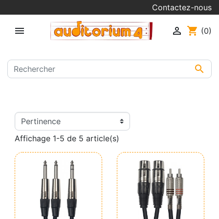
Contactez-nous


shopping_cart
(0)

Affichage 1-5 de 5 article(s)