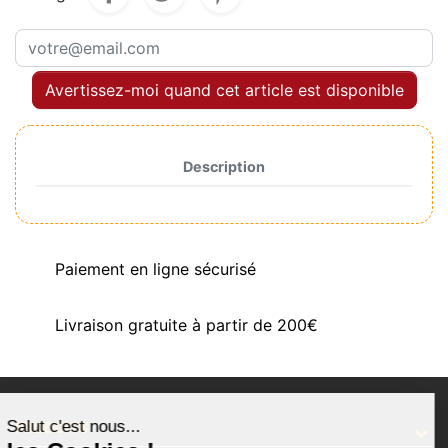
Avertissez-moi quand cet article est disponible
Description
Paiement en ligne sécurisé
Livraison gratuite à partir de 200€
Salut c'est nous...
PRODUITS