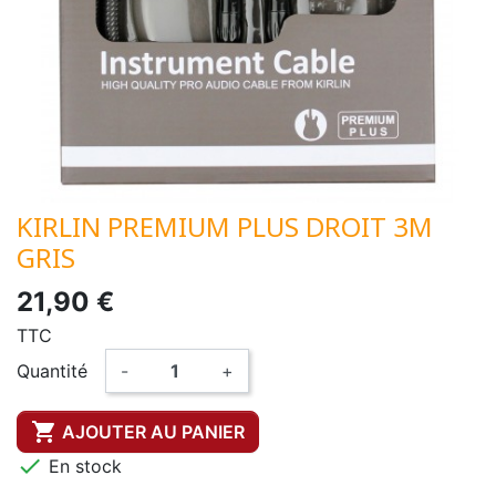
KIRLIN PREMIUM PLUS DROIT 3M
GRIS
21,90 €
TTC
Quantité
-
+

AJOUTER AU PANIER

En stock