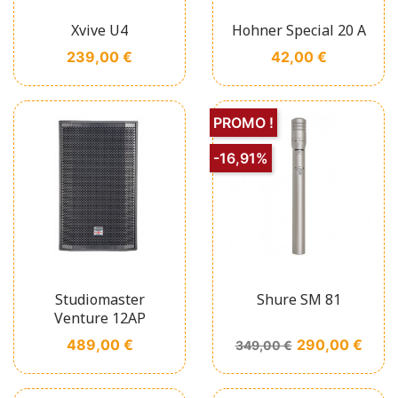
Xvive U4
Hohner Special 20 A
Prix
Prix
239,00 €
42,00 €
PROMO !
-16,91%
Studiomaster
Shure SM 81
Venture 12AP
Prix
Prix de base
Prix
489,00 €
290,00 €
349,00 €