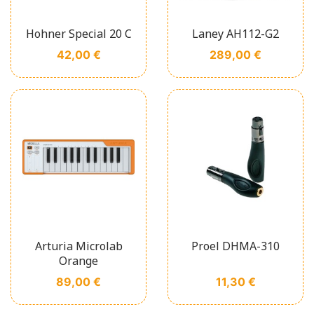
Hohner Special 20 C
Laney AH112-G2
Prix
Prix
42,00 €
289,00 €
Arturia Microlab
Proel DHMA-310
Orange
Prix
Prix
89,00 €
11,30 €