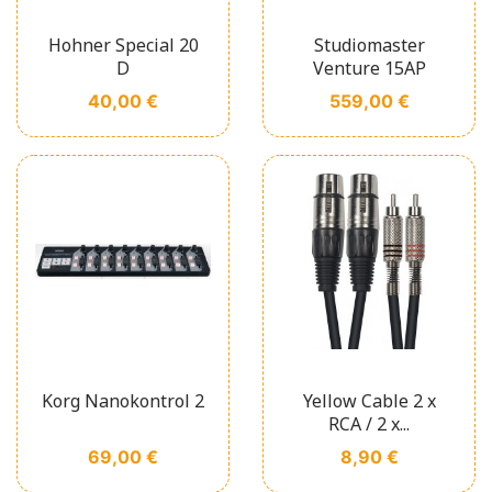
Hohner Special 20
Studiomaster
D
Venture 15AP
Prix
Prix
40,00 €
559,00 €
Korg Nanokontrol 2
Yellow Cable 2 x
RCA / 2 x...
Prix
Prix
69,00 €
8,90 €