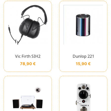
Vic Firth SIH2
Dunlop 221
Prix
Prix
78,90 €
15,90 €