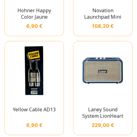
Hohner Happy
Novation
Color Jaune
Launchpad Mini
Prix
Prix
6,90 €
108,20 €
Yellow Cable AD13
Laney Sound
System LionHeart
Prix
Prix
6,90 €
229,00 €