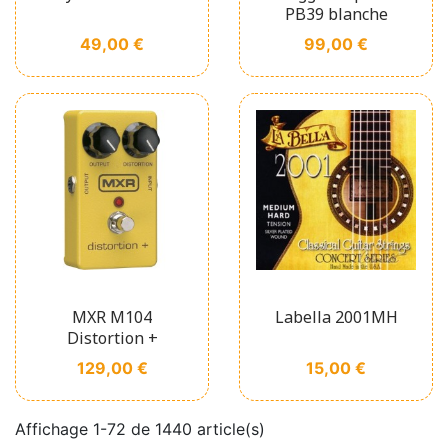
PB39 blanche
Prix
Prix
49,00 €
99,00 €
MXR M104
Labella 2001MH
Distortion +
Prix
Prix
129,00 €
15,00 €
Affichage 1-72 de 1440 article(s)