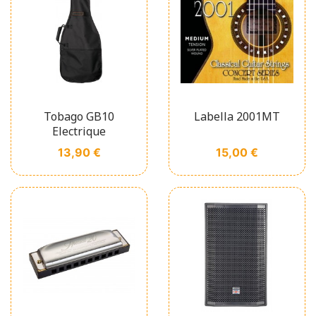
Tobago GB10
Labella 2001MT
Electrique
Prix
Prix
13,90 €
15,00 €