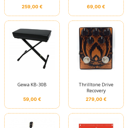
Prix
Prix
259,00 €
69,00 €
Gewa KB-30B
Thrilltone Drive
Recovery
Prix
Prix
59,00 €
279,00 €