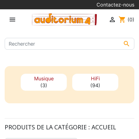
Contactez-nous


shopping_cart
(0)

Musique
HiFi
(3)
(94)
PRODUITS DE LA CATÉGORIE :
ACCUEIL