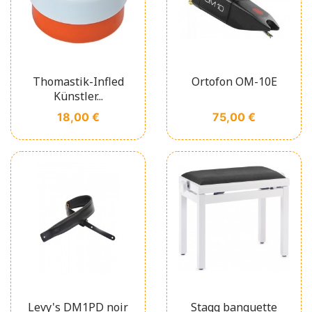
Thomastik-Infled
Ortofon OM-10E
Künstler...
Prix
Prix
18,00 €
75,00 €
Levy's DM1PD noir
Stagg banquette