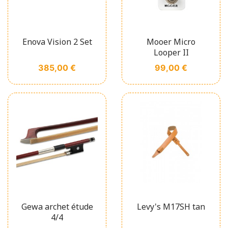
Enova Vision 2 Set
Mooer Micro
Looper II
Prix
Prix
385,00 €
99,00 €
Gewa archet étude
Levy's M17SH tan
4/4