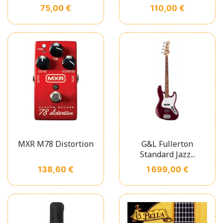
Prix
Prix
75,00 €
110,00 €
MXR M78 Distortion
G&L Fullerton
Standard Jazz...
Prix
Prix
138,60 €
1 699,00 €