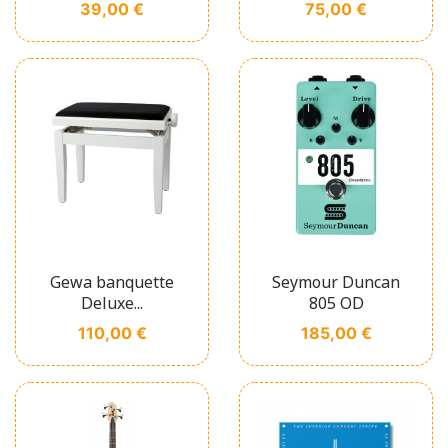
Prix
Prix
39,00 €
75,00 €
Gewa banquette
Seymour Duncan
Deluxe...
805 OD
Prix
Prix
110,00 €
185,00 €