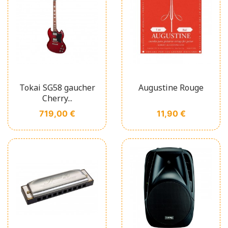
Tokai SG58 gaucher
Augustine Rouge
Cherry...
Prix
Prix
719,00 €
11,90 €