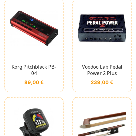
Korg Pitchblack PB-
Voodoo Lab Pedal
04
Power 2 Plus
Prix
Prix
89,00 €
239,00 €