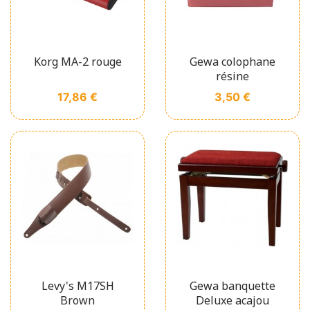
Korg MA-2 rouge
Gewa colophane
résine
Prix
Prix
17,86 €
3,50 €
Levy's M17SH
Gewa banquette
Brown
Deluxe acajou