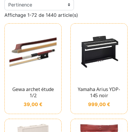
Affichage 1-72 de 1440 article(s)
Gewa archet étude
Yamaha Arius YDP-
1/2
145 noir
Prix
Prix
39,00 €
999,00 €