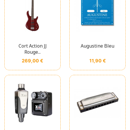
Cort Action JJ
Augustine Bleu
Rouge...
Prix
Prix
269,00 €
11,90 €