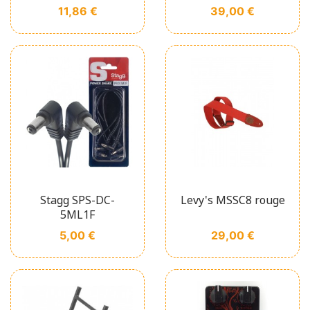
Prix
Prix
11,86 €
39,00 €
Stagg SPS-DC-
Levy's MSSC8 rouge
5ML1F
Prix
Prix
5,00 €
29,00 €