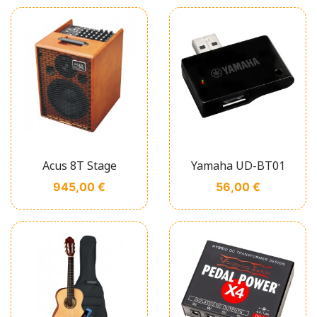
Acus 8T Stage
Yamaha UD-BT01
Prix
Prix
945,00 €
56,00 €