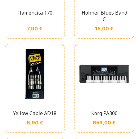
Flamencita 170
Hohner Blues Band
C
Prix
Prix
7,90 €
15,00 €
Yellow Cable AD18
Korg PA300
Prix
Prix
6,90 €
659,00 €