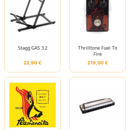
Stagg GAS 3.2
Thrilltone Fuel To
Fire
Prix
Prix
22,90 €
219,00 €