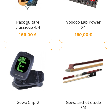
Pack guitare
Voodoo Lab Power
classique 4/4
X4
Prix
Prix
169,00 €
159,00 €
Gewa Clip-2
Gewa archet étude
3/4