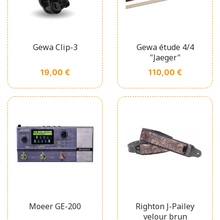
Gewa Clip-3
Gewa étude 4/4
"Jaeger"
Prix
Prix
19,00 €
110,00 €
Moeer GE-200
Righton J-Pailey
velour brun